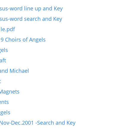
esus-word line up and Key
esus-word search and Key
le.pdf
9 Choirs of Angels
els
aft
and Michael
t
-Magnets
ents
gels
Nov-Dec.2001 -Search and Key