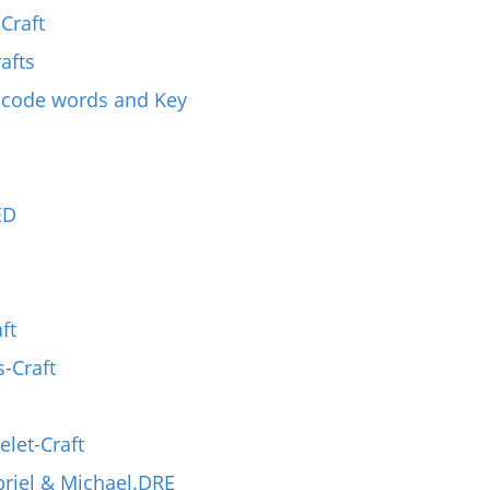
Craft
afts
h-code words and Key
ED
ft
-Craft
let-Craft
briel & Michael.DRE