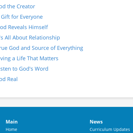
od the Creator
Gift for Everyone
od Reveals Himself
's All About Relationship
rue God and Source of Everything
ving a Life That Matters
isten to God's Word
od Real
Main
News
Home
Curriculum Updates